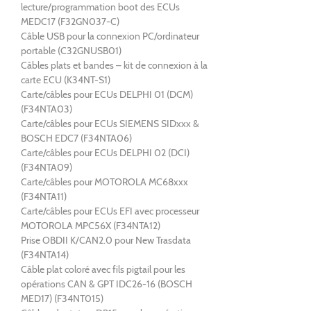
lecture/programmation boot des ECUs
MEDC17 (F32GN037-C)
Câble USB pour la connexion PC/ordinateur
portable (C32GNUSB01)
Câbles plats et bandes – kit de connexion à la
carte ECU (K34NT-S1)
Carte/câbles pour ECUs DELPHI 01 (DCM)
(F34NTA03)
Carte/câbles pour ECUs SIEMENS SIDxxx &
BOSCH EDC7 (F34NTA06)
Carte/câbles pour ECUs DELPHI 02 (DCI)
(F34NTA09)
Carte/câbles pour MOTOROLA MC68xxx
(F34NTA11)
Carte/câbles pour ECUs EFI avec processeur
MOTOROLA MPC56X (F34NTA12)
Prise OBDII K/CAN2.0 pour New Trasdata
(F34NTA14)
Câble plat coloré avec fils pigtail pour les
opérations CAN & GPT IDC26-16 (BOSCH
MED17) (F34NT015)