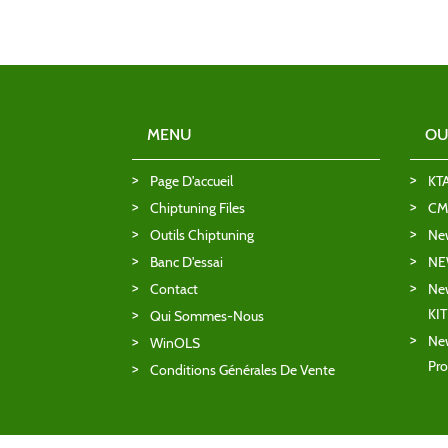
MENU
OU
Page D'accueil
KT
Chiptuning Files
CMD
Outils Chiptuning
Ne
Banc D'essai
NE
Contact
New
KI
Qui Sommes-Nous
New
WinOLS
Pro
Conditions Générales De Vente