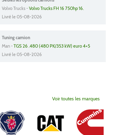
Seules les options camions
Volvo Trucks -
Volvo Trucks FH 16 750hp 16.
Livré le 05-08-2026
Tuning camion
Man -
TGS 26 .480 (480 PK/353 kW) euro 4+5
Livré le 05-08-2026
Voir toutes les marques