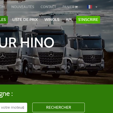
ION
NOUVEAUTÉS
CONTACT
PANIER
LES
LISTE DE PRIX
WINOLS
API
S'INSCRIRE
OUR HINO
gne :
RECHERCHER