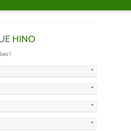
QUE
HINO
bas !