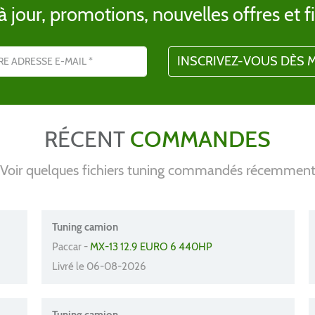
 jour, promotions, nouvelles offres et fi
l
RÉCENT
COMMANDES
Voir quelques fichiers tuning commandés récemmen
Tuning camion
Paccar -
MX-13 12.9 EURO 6 440HP
Livré le 06-08-2026