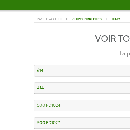
>
>
PAGE D'ACCUEIL
CHIPTUNING FILES
HINO
VOIR T
La p
614
414
500 FD1024
500 FD1027