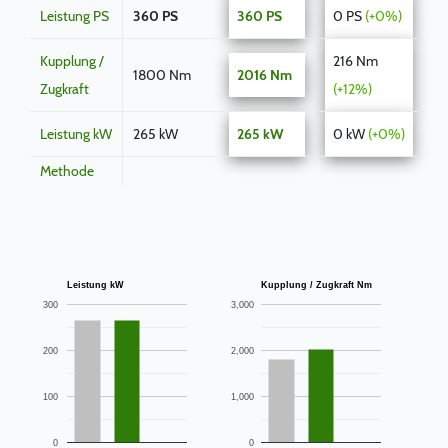
Leistung PS
360 PS
360 PS
0 PS
(+0%)
Kupplung /
216 Nm
1800 Nm
2016 Nm
Zugkraft
(+12%)
Leistung kW
265 kW
265 kW
0 kW
(+0%)
Methode
Leistung kW
Kupplung / Zugkraft Nm
300
3,000
200
2,000
100
1,000
0
0