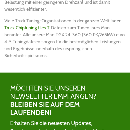
Belastung mit einer geringeren Drehzahl und ist damit
wesentlich effizienter.
Viele Truck Tuning-Organisationen in der ganzen Welt laden
Truck Chiptuning files T
Dateien zum Tunen ihres Man
herunter. Alle unsere Man TGX 24 .360 (360 PK/265kW) euro
4+5 Tuningdateien sorgen für die bestmöglichen Leistungen
und Ergebnisse innerhalb des ursprünglichen
Sicherheitsspielraums.
MÖCHTEN SIE UNSEREN
NEWSLETTER EMPFANGEN?
BLEIBEN SIE AUF DEM
LAUFENDEN!
Erhalten Sie die neuesten Updates,