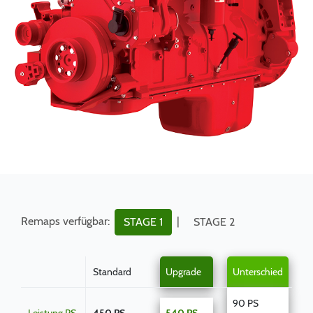
Remaps verfügbar:
|
STAGE 1
STAGE 2
Standard
Upgrade
Unterschied
90 PS