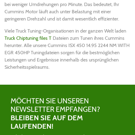
bei weniger Umdrehungen pro Minute. Das bedeutet, Ihr
Cummins Motor läuft auch unter Belastung mit einer
geringeren Drehzahl und ist damit wesentlich effizienter.
Viele Truck Tuning-Organisationen in der ganzen Welt laden
Truck Chiptuning files T
Dateien zum Tunen ihres Cummins
herunter. Alle unsere Cummins ISX 450 14.95 2244 NM WITH
EGR 450HP Tuningdateien sorgen für die bestmöglichen
Leistungen und Ergebnisse innerhalb des ursprünglichen
Sicherheitsspielraums.
MÖCHTEN SIE UNSEREN
NEWSLETTER EMPFANGEN?
BLEIBEN SIE AUF DEM
LAUFENDEN!