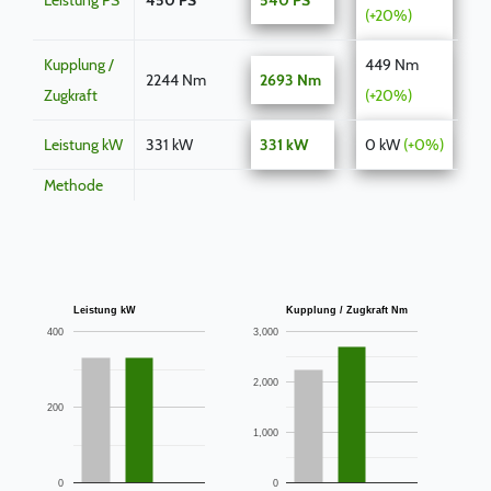
Leistung PS
450 PS
540 PS
(+20%)
Kupplung /
449 Nm
2244 Nm
2693 Nm
Zugkraft
(+20%)
Leistung kW
331 kW
331 kW
0 kW
(+0%)
Methode
Leistung kW
Kupplung / Zugkraft Nm
400
3,000
2,000
200
1,000
0
0