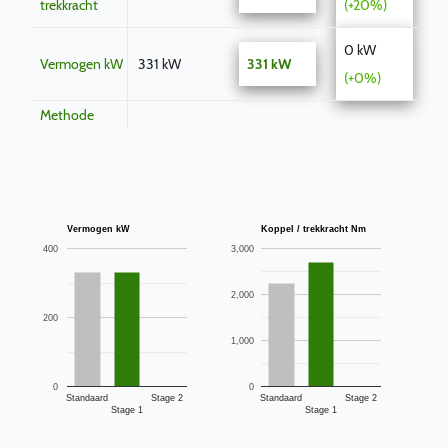
trekkracht
(+20%)
0 kW
Vermogen kW
331 kW
331 kW
(+0%)
Methode
Vermogen kW
Koppel / trekkracht Nm
400
3,000
2,000
200
1,000
0
0
Standaard
Stage 2
Standaard
Stage 2
Stage 1
Stage 1