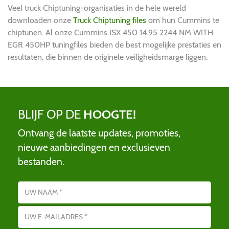
Veel truck Chiptuning-organisaties in de hele wereld
downloaden onze
Truck Chiptuning files
om hun Cummins te
chiptunen. Al onze Cummins ISX 450 14.95 2244 NM WITH
EGR 450HP tuningfiles bieden de best mogelijke prestaties en
resultaten, die binnen de originele veiligheidsmarge liggen.
BLIJF OP DE
HOOGTE!
Ontvang de laatste updates, promoties,
nieuwe aanbiedingen en exclusieven
bestanden.
Name
E-mailadres