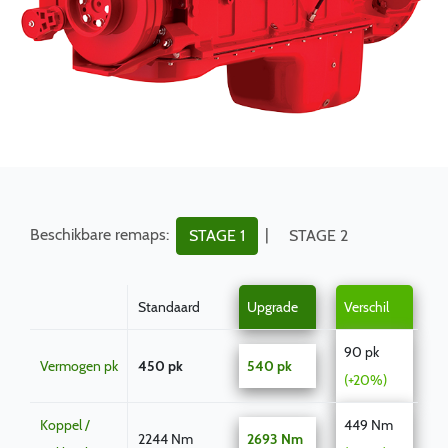
Beschikbare remaps:
|
STAGE 1
STAGE 2
Standaard
Upgrade
Verschil
90 pk
Vermogen pk
450 pk
540 pk
(+20%)
Koppel /
449 Nm
2244 Nm
2693 Nm