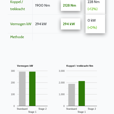
Koppel /
228 Nm
1900 Nm
2128 Nm
trekkracht
(+12%)
0 kW
Vermogen kW
294 kW
294 kW
(+0%)
Methode
Vermogen kW
Koppel / trekkracht Nm
300
3,000
200
2,000
100
1,000
0
0
Standaard
Stage 2
Standaard
Stage 2
Stage 1
Stage 1