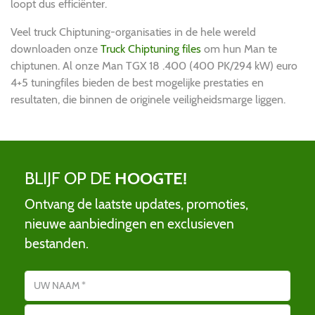
loopt dus efficiënter.
Veel truck Chiptuning-organisaties in de hele wereld
downloaden onze
Truck Chiptuning files
om hun Man te
chiptunen. Al onze Man TGX 18 .400 (400 PK/294 kW) euro
4+5 tuningfiles bieden de best mogelijke prestaties en
resultaten, die binnen de originele veiligheidsmarge liggen.
BLIJF OP DE
HOOGTE!
Ontvang de laatste updates, promoties,
nieuwe aanbiedingen en exclusieven
bestanden.
Name
E-mailadres