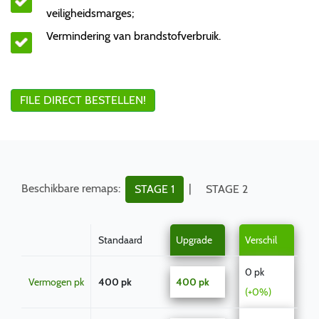
veiligheidsmarges;
Vermindering van brandstofverbruik.
FILE DIRECT BESTELLEN!
Beschikbare remaps:
|
STAGE 1
STAGE 2
Standaard
Upgrade
Verschil
0 pk
Vermogen pk
400 pk
400 pk
(+0%)