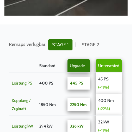
Remaps verfügbar:
|
STAGE 1
STAGE 2
Standard
Upgrade
Unterschied
45 PS
Leistung PS
400 PS
445 PS
(+11%)
Kupplung /
400 Nm
1850 Nm
2250 Nm
Zugkraft
(+22%)
32 kW
Leistung kW
294 kW
326 kW
(+11%)