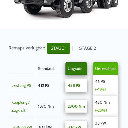
Remaps verfügbar:
|
STAGE 1
STAGE 2
Standard
Upgrade
Unterschied
46 PS
Leistung PS
412 PS
458 PS
(+11%)
Kupplung /
430 Nm
1870 Nm
2300 Nm
Zugkraft
(+23%)
33 kW
Leistung kW
303 kW
336 kW