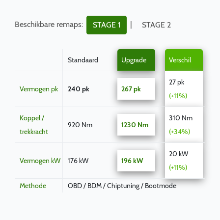
Beschikbare remaps:
|
STAGE 1
STAGE 2
Standaard
Upgrade
Verschil
27 pk
Vermogen pk
240 pk
267 pk
(+11%)
Koppel /
310 Nm
920 Nm
1230 Nm
trekkracht
(+34%)
20 kW
Vermogen kW
176 kW
196 kW
(+11%)
Methode
OBD / BDM / Chiptuning / Bootmode