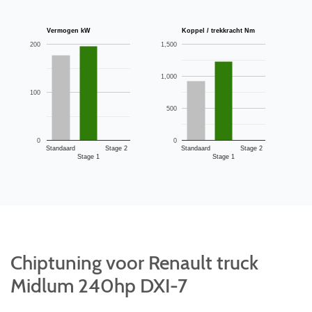
Vermogen kW
Koppel / trekkracht Nm
200
1,500
1,000
100
500
0
0
Standaard
Stage 2
Standaard
Stage 2
Stage 1
Stage 1
Chiptuning voor Renault truck
Midlum 240hp DXI-7